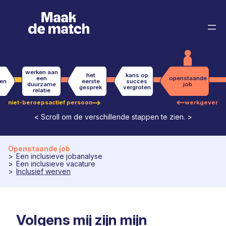
Ga
naar
de
inhoud
werken aan
het
kans op
een
openstaande
ren
eerste
succes
duurzame
job
gesprek
vergroten
relatie
niet-beroepsactief persoon
werkgever
< Scroll om de verschillende stappen te zien. >
Openstaande job
Een inclusieve jobanalyse
Een inclusieve vacature
Inclusief werven
Volgens mij zijn mijn