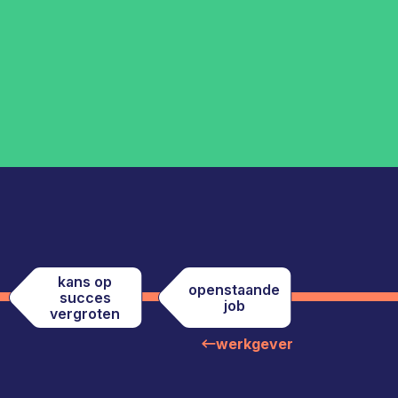
kans op
openstaande
succes
job
vergroten
werkgever