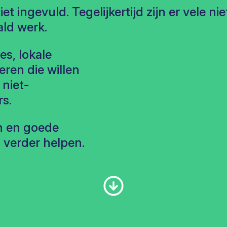
 ingevuld. Tegelijkertijd zijn er vele n
ld werk.
es, lokale
ren die willen
niet-
s.
en en goede
n verder helpen.