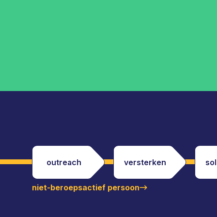
outreach
versterken
sol
niet-beroepsactief persoon